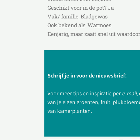
Geschikt voor in de pot? Ja
Vak/ familie: Bladgewas
Ook bekend als: Warmoes
Eenjarig, maar zaait snel uit waardoor 
Schrijf je in voor de nieuwsbrief!
Voor meer tips en inspiratie per
e-mail
,
van je eigen groenten, fruit, plukbloe
van kamerplanten.