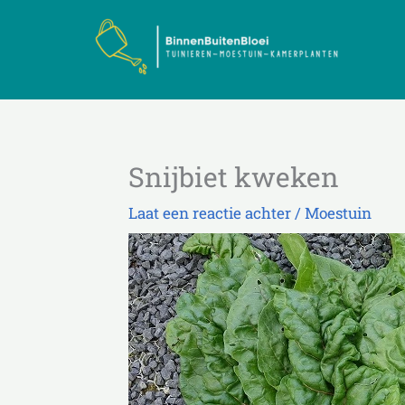
Ga
de
naar
inhoud
de
inhoud
Snijbiet kweken
Laat een reactie achter
/
Moestuin