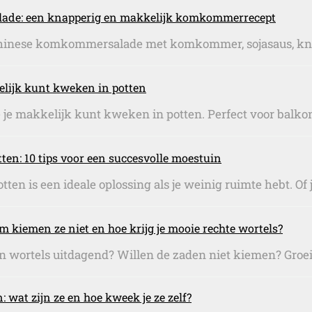
de: een knapperig en makkelijk komkommerrecept
hinese komkommersalade met komkommer, sojasaus, knof
elijk kunt kweken in potten
je makkelijk kunt kweken in potten. Perfect voor balkon, t
en: 10 tips voor een succesvolle moestuin
en is een ideale oplossing als je weinig ruimte hebt. Of j
kiemen ze niet en hoe krijg je mooie rechte wortels?
 wortels uitdagend? Willen de zaden niet kiemen? Groeit 
wat zijn ze en hoe kweek je ze zelf?