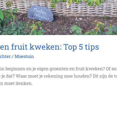
en fruit kweken: Top 5 tips
achter
/
Moestuin
uin beginnen en je eigen groenten en fruit kweken? Of s
e dat? Waar moet je rekening mee houden? Dit zijn de to
an moet denken.