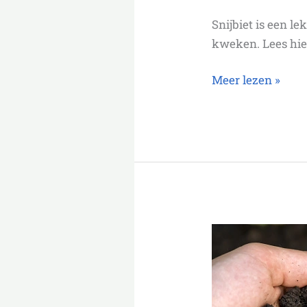
Snijbiet is een le
kweken. Lees hier
Meer lezen »
Hoe
maak
je
compost: