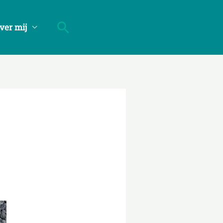
Got it!
Zoeken
ver mij