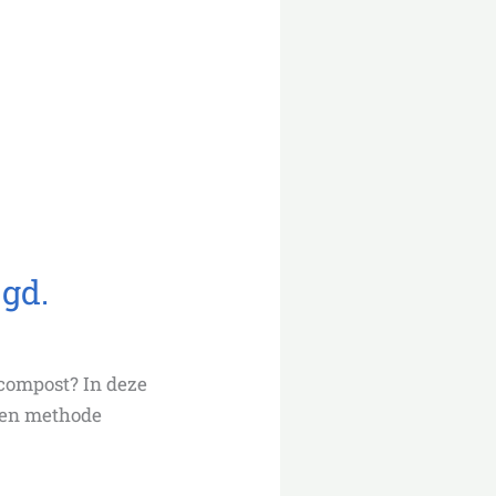
gd.
compost? In deze
 een methode