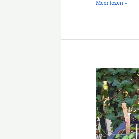
Meer lezen »
Planten
buiten
zetten
(afharden)