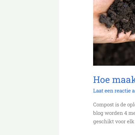
4
methodes
uitgelegd.
Hoe maak 
Laat een reactie 
Compost is de op
blog worden 4 me
geschikt voor elk 