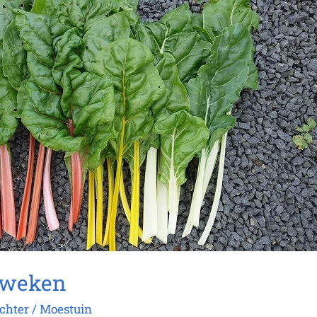
 kweken
achter
/
Moestuin