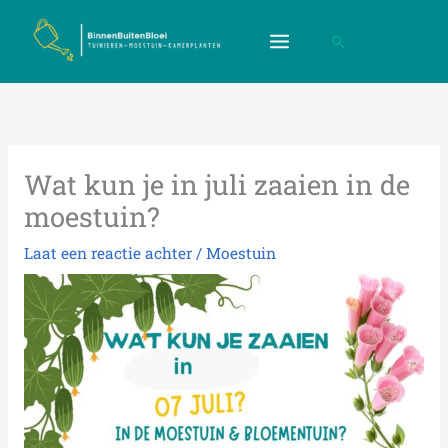
Ga
de
Get 30% off your first purchase
Got it!
naar
inhoud
Zoeken
de
inhoud
Wat kun je in juli zaaien in de
moestuin?
Laat een reactie achter
/
Moestuin