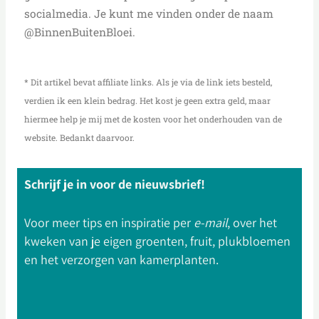
socialmedia. Je kunt me vinden onder de naam
@BinnenBuitenBloei.
* Dit artikel bevat affiliate links. Als je via de link iets besteld,
verdien ik een klein bedrag. Het kost je geen extra geld, maar
hiermee help je mij met de kosten voor het onderhouden van de
website. Bedankt daarvoor.
Schrijf je in voor de nieuwsbrief!
Voor meer tips en inspiratie per
e-mail
, over het
kweken van je eigen groenten, fruit, plukbloemen
en het verzorgen van kamerplanten.